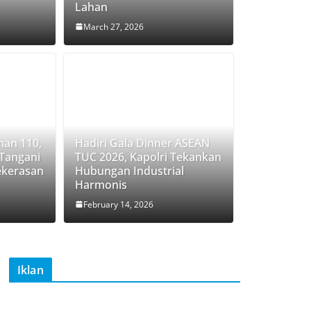
Lahan
March 27, 2026
nan 110,
Hadiri Gala Dinner ASEAN
 Tangani
TUC 2026, Kapolri Tekankan
ekerasan
Hubungan Industrial
Harmonis
February 14, 2026
Iklan