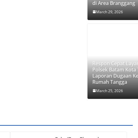
di Area Branggang
March 29, 2026
Respon Cepat Laya
Polsek Batam Kota
Laporan Dugaan K
Rumah Tangga
March 25, 2026