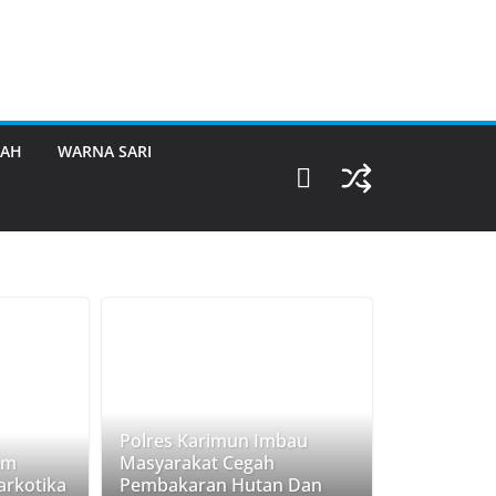
RAH
WARNA SARI
Polres Karimun Imbau
am
Masyarakat Cegah
rkotika
Pembakaran Hutan Dan