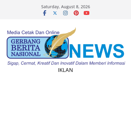
Skip
eme Bonusu Veren Siteler
Galabet
marsbahis
kingroyal
betin
Saturday, August 8, 2026
to
content
IKLAN