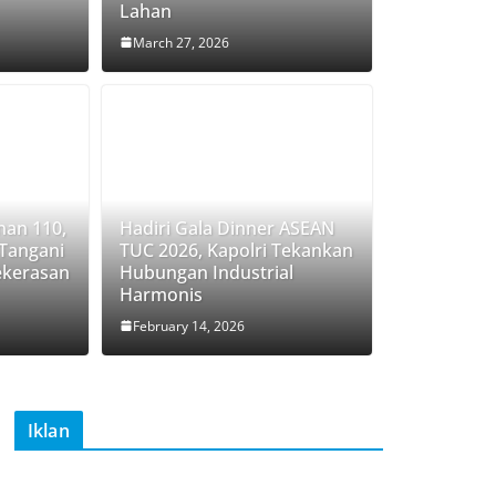
Lahan
March 27, 2026
nan 110,
Hadiri Gala Dinner ASEAN
 Tangani
TUC 2026, Kapolri Tekankan
ekerasan
Hubungan Industrial
Harmonis
February 14, 2026
Iklan