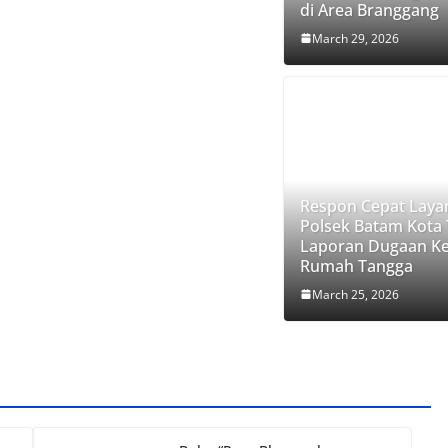
di Area Branggang
March 29, 2026
Respon Cepat Laya
Polsek Batam Kota
Laporan Dugaan K
Rumah Tangga
March 25, 2026