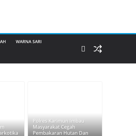
RAH
WARNA SARI
Polres Karimun Imbau
am
Masyarakat Cegah
rkotika
Pembakaran Hutan Dan