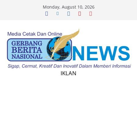
Skip
arsbahis
betpark
betinexchange casino
jojobet
betpark
Monday, August 10, 2026
to
content
IKLAN