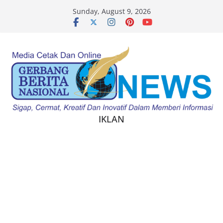
Skip
neme Bonusu Veren Siteler
Galabet
marsbahis
kingroyal
beti
Sunday, August 9, 2026
to
content
IKLAN