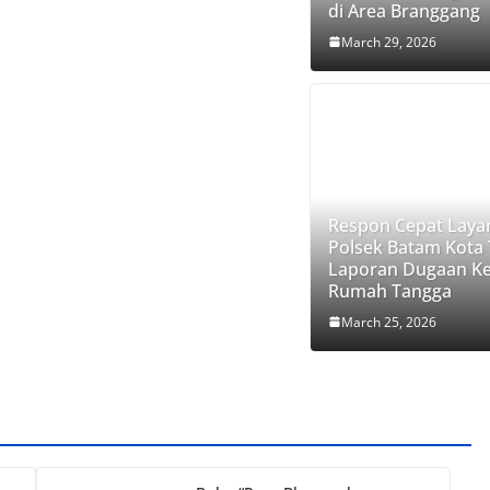
di Area Branggang
March 29, 2026
Respon Cepat Laya
Polsek Batam Kota
Laporan Dugaan K
Rumah Tangga
March 25, 2026