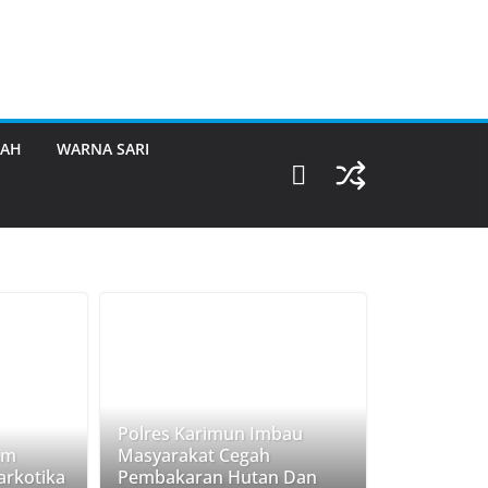
RAH
WARNA SARI
Polres Karimun Imbau
am
Masyarakat Cegah
rkotika
Pembakaran Hutan Dan