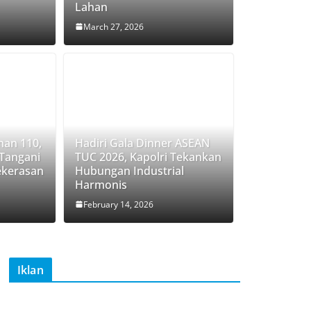
Lahan
March 27, 2026
nan 110,
Hadiri Gala Dinner ASEAN
 Tangani
TUC 2026, Kapolri Tekankan
ekerasan
Hubungan Industrial
Harmonis
February 14, 2026
Iklan