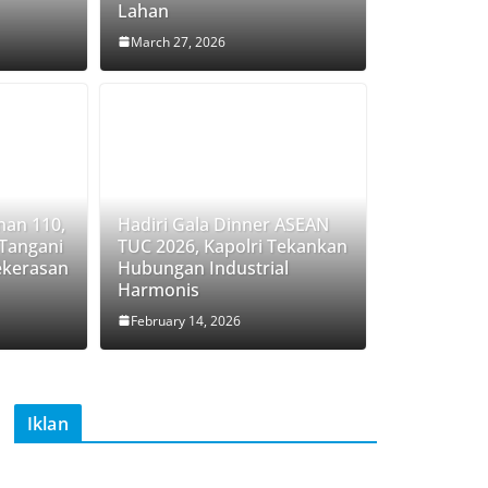
Lahan
March 27, 2026
nan 110,
Hadiri Gala Dinner ASEAN
 Tangani
TUC 2026, Kapolri Tekankan
ekerasan
Hubungan Industrial
Harmonis
February 14, 2026
Iklan