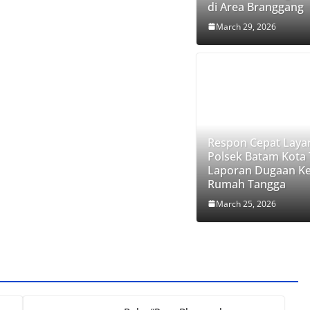
di Area Branggang
March 29, 2026
Respon Cepat Laya
Polsek Batam Kota
Laporan Dugaan K
Rumah Tangga
March 25, 2026