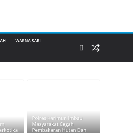
RAH
WARNA SARI
Polres Karimun Imbau
am
Masyarakat Cegah
rkotika
Pembakaran Hutan Dan