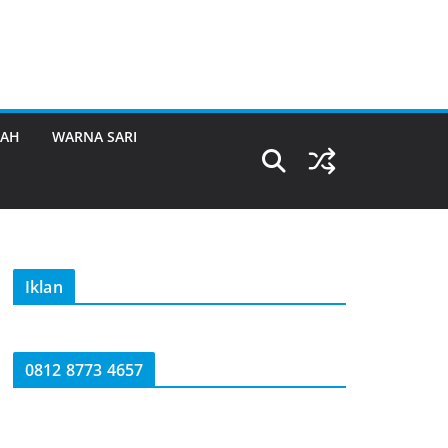
RAH
WARNA SARI
Iklan
0812 8773 4657